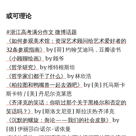
或可理论
#浙江高考满分作文 微博话题
《如何参观美术馆：资深艺术顾问给艺术爱好者的
32条参观指南》
by [荷] 约翰·艾迪玛，豆瓣读书
《小顾聊绘画》
by 顾爷
《哲学研究》
by 维特根斯坦
《哲学家们都干了什么》
by 林欣浩
《柏拉图和鸭嘴兽一起去酒吧》
by [美] 托马斯·卡
斯卡特 / [美] 丹尼尔·克莱恩
《齐泽克的笑话：你听过那个关于黑格尔和否定的
笑话吗？》
by [斯洛文尼亚] 斯拉沃热·齐泽克
《沉默的螺旋：舆论——我们的社会皮肤》
by
[德] 伊丽莎白·诺尔-诺依曼