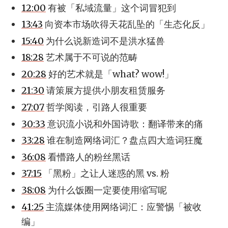
12:00
有被「私域流量」这个词冒犯到
13:43
向资本市场吹得天花乱坠的「生态化反」
15:40
为什么说新造词不是洪水猛兽
18:28
艺术属于不可说的范畴
20:28
好的艺术就是「what? wow!」
21:30
请策展方提供小朋友租赁服务
27:07
哲学阅读，引路人很重要
30:33
意识流小说和外国诗歌：翻译带来的痛
33:28
谁在制造网络词汇？盘点四大造词狂魔
36:08
看懵路人的粉丝黑话
37:15
「黑粉」之让人迷惑的黑 vs. 粉
38:08
为什么饭圈一定要使用缩写呢
41:25
主流媒体使用网络词汇：应警惕「被收
编」