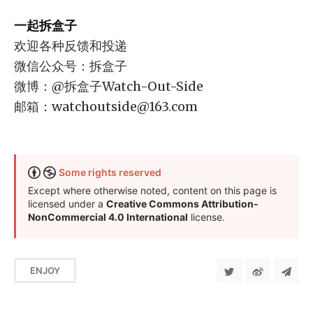
一起拆盒子
欢迎各种反馈和投递
微信公众号：拆盒子
微博：@拆盒子Watch-Out-Side
邮箱：
watchoutside@163.com
Some rights reserved
Except where otherwise noted, content on this page is
licensed under a
Creative Commons Attribution-
NonCommercial 4.0 International
license.
ENJOY