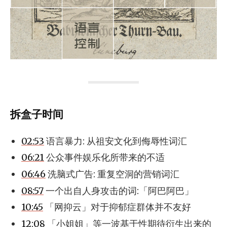
拆盒子时间
02:53
语言暴力: 从祖安文化到侮辱性词汇
06:21
公众事件娱乐化所带来的不适
06:46
洗脑式广告: 重复空洞的营销词汇
08:57
一个出自人身攻击的词:「阿巴阿巴」
10:45
「网抑云」对于抑郁症群体并不友好
12:08
「小姐姐」等一波基于性期待衍生出来的