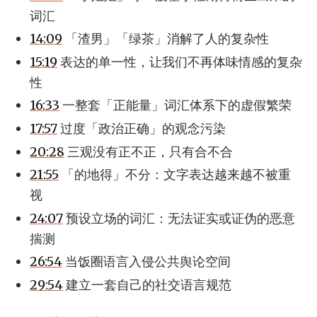
词汇
14:09
「渣男」「绿茶」消解了人的复杂性
15:19
表达的单一性，让我们不再体味情感的复杂
性
16:33
一整套「正能量」词汇体系下的虚假繁荣
17:57
过度「政治正确」的观念污染
20:28
三观没有正不正，只有合不合
21:55
「的地得」不分：文字表达越来越不被重
视
24:07
预设立场的词汇：无法证实或证伪的恶意
揣测
26:54
当饭圈语言入侵公共舆论空间
29:54
建立一套自己的社交语言规范