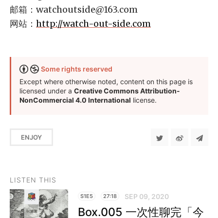
邮箱：
watchoutside@163.com
网站：
http://watch-out-side.com
Some rights reserved
Except where otherwise noted, content on this page is
licensed under a
Creative Commons Attribution-
NonCommercial 4.0 International
license.
ENJOY
LISTEN THIS
SEP 09, 2020
S1E5
27:18
Box.005 一次性聊完「今