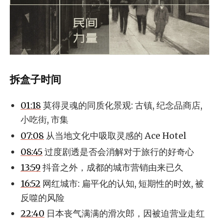
拆盒子时间
01:18
莫得灵魂的同质化景观: 古镇, 纪念品商店,
小吃街, 市集
07:08
从当地文化中吸取灵感的 Ace Hotel
08:45
过度剧透是否会消解对于旅行的好奇心
13:59
抖音之外，成都的城市营销由来已久
16:52
网红城市: 扁平化的认知, 短期性的时效, 被
反噬的风险
22:40
日本丧气满满的滑次郎，因被迫营业走红