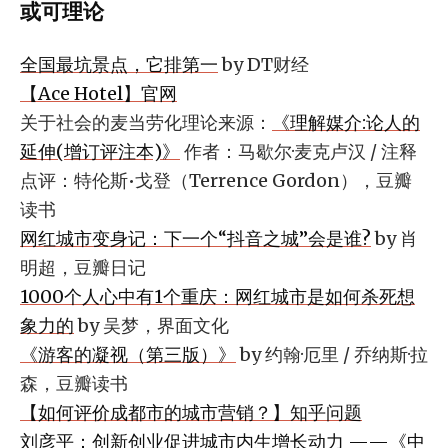
或可理论
全国最坑景点，它排第一
by DT财经
【Ace Hotel】官网
关于社会的麦当劳化理论来源：
《理解媒介:论人的
延伸(增订评注本)》
作者：马歇尔·麦克卢汉 / 注释
点评：特伦斯•戈登（Terrence Gordon），豆瓣
读书
网红城市变身记：下一个“抖音之城”会是谁?
by 肖
明超，豆瓣日记
1000个人心中有1个重庆：网红城市是如何杀死想
象力的
by 吴梦，界面文化
《游客的凝视（第三版）》
by 约翰·厄里 / 乔纳斯·拉
森，豆瓣读书
【如何评价成都市的城市营销？】知乎问题
刘彦平：创新创业促进城市内生增长动力 ——《中