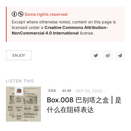
Some rights reserved
Except where otherwise noted, content on this page is
licensed under a
Creative Commons Attribution-
NonCommercial 4.0 International
license.
ENJOY
LISTEN THIS
SEP 30, 2020
S1E8
42:49
Box.008 巴别塔之盒 | 是
什么在阻碍表达