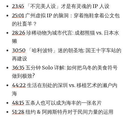
23:45
「不完美人设」才是有灵魂的 IP 人设
25:01
广州虚拟 IP 的脑洞：穿着拖鞋拿着公文包
的社畜羊？
28:26
珍稀动物为城市代言: 成都熊猫 vs. 日本水
獭
30:50
「哈利·波特」迷的朝圣地: 国王十字车站的
再建设
36:35
五分钟 Solo 详解: 如何把乌冬的美食符号
做到极致?
44:22
生活在别处的深圳 vs. 移植艺术的濑户内
海
48:15
五条人也可以成为海丰的一张名片
51:28
纽约 & 阿姆斯特丹对于民间力量的运用