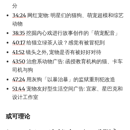
分
34:24
网红宠物: 明星们的猫狗、萌宠超模和综艺
动物
38:35
挖掘内心戏进行故事创作的「萌宠配音」
40:17
给猫立绿茶人设？感觉有被冒犯到
41:52
镜头之外, 宠物是否有被好好对待
43:50
治愈系动物广告: 函授教育机构的猫、卡车
司机与狗
47:24
用灰狗「以暴治暴」的监狱重刑犯改造
51:44
宠物友好型生活空间广告: 宜家、星巴克和
设计工作室
或可理论