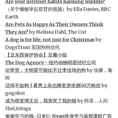
Are your internet habits harming wildlife?
（关于懒猴举起双臂的视频）by Ella Davies, BBC
Earth
Are Pets As Happy As Their Owners Think
They Are?
by Melissa Dahl, The Cut
A dog is for life, not just for Christmas
by
DogsTrust 英国狗狗信托
【丑东西保护协会】豆瓣小组
The Dog Agency - 纽约动物明星经纪公司
论带货，大明星可能比不过李佳琦的狗
by 张娜，毒
眸
活得不如狗 | 看秀上杂志睡套房坐拥50万粉丝
by
gogoboi
成为萌宠博主后，我害死了我的猫
by 韩漠，人间
theLivings
偷偷学习的猫-日本U-Nyan终身学习函授课程广告