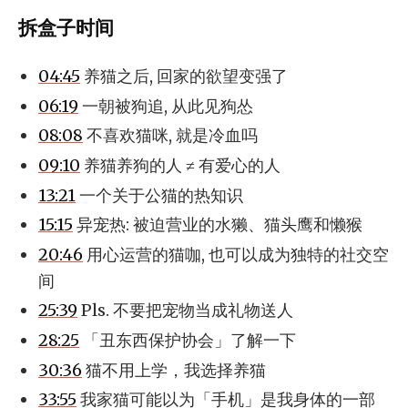
拆盒子时间
04:45
养猫之后, 回家的欲望变强了
06:19
一朝被狗追, 从此见狗怂
08:08
不喜欢猫咪, 就是冷血吗
09:10
养猫养狗的人 ≠ 有爱心的人
13:21
一个关于公猫的热知识
15:15
异宠热: 被迫营业的水獭、猫头鹰和懒猴
20:46
用心运营的猫咖, 也可以成为独特的社交空
间
25:39
Pls. 不要把宠物当成礼物送人
28:25
「丑东西保护协会」了解一下
30:36
猫不用上学，我选择养猫
33:55
我家猫可能以为「手机」是我身体的一部