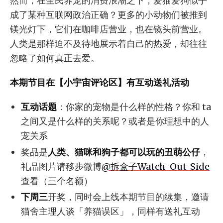
然而，在全民养宠的消费浪潮之下，爱猫爱狗似乎
成了某种互联网政治正确？更多的小动物们被推到
镁光灯下，它们在咖啡店营业，也在镜头前营业。
人类是那样迫不及待地展示着自己的热爱，却往往
忽略了如何真正去爱。
本期节目在【小宇宙评论区】有互动送礼活动
互动话题
：你家的宠物是什么样的性格？你和 ta
之间又是什么样的关系呢？或者是你理想中的人
宠关系
奖品是
人类、猫咪和狗子都可以玩的丑萌公仔
，
礼品图片请移步微博
@拆盒子Watch-Out-Side
查看（三个名额）
下周三
开奖，同时会上线本期节目的续集，邀请
猫舍主理人谈「养猫误区」，同样有送礼互动