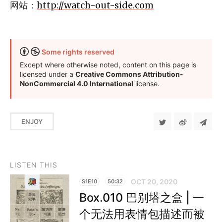
网站：
http://watch-out-side.com
Some rights reserved
Except where otherwise noted, content on this page is
licensed under a
Creative Commons Attribution-
NonCommercial 4.0 International
license.
ENJOY
LISTEN THIS
OCT 20, 2020
S1E10
50:32
Box.010 巴别塔之盒 | 一
个无法用表情包描述而被