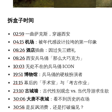
拆盒子时间
02:59
一曲萨克斯，穿越西安
04:15
机场
：被年代感设计拉垮的第一印象
08:26
酒店
插曲：因过失三赠礼
08:26
西安兵马俑「那么大巧克力」
10:03
无处不在的兵马俑 ICON
19:51
博物馆
：兵马俑的硬核扮演者
21:15
幕后的「手术室」与「考古作业」
23:10
古城墙
：古代性别观念 vs. 当代导游求生欲
30:06
大唐不夜城
：看不到历史的在场
30:58
是反讽消费，还是打破偏见？