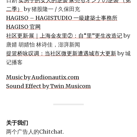
日剧
卖房子的女人的逆袭 家売るオンナの逆襲 （第
二季）
by 猪股隆一 / 久保田充
HAGISO – HAGISTUDIO 一級建築士事務所
HAGISO 官网
社区更新·展｜上海金友里②：自“里”更生改造记
by
唐婧 胡婧怡 林诗佳，澎湃新闻
提篮桥咏叹调：当社区微更新遭遇城市大更新
by 城
记播客
Music by Audionautix.com
Sound Effect by Twin Musicom
关于我们
两个广告人的Chitchat.