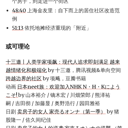
个房子，到走进一个街区
48:40
上海金友里：自下而上的居住社区改造范
例
51:13
依托地摊经济重现的「附近」
或可理论
十三邀丨人类学家项飙：现代人追求即刻满足 越来
越情绪化和极端化
by 十三邀，腾讯视频&单向空间
跨越边界的社区
by 项飚，豆瓣书籍
动画
日本neet族：欢迎加入NHK N・H・Kによう
こそ!
by 山本裕介 / 镝木宏 / 川畑荣郎 / 熊泽祐
嗣 / 吉田彻 / 加藤显 / 奥野浩行 / 园田雅裕
日剧
卖房子的女人 家売るオンナ（第一季）
by 猪
股隆一 / 佐久间纪佳