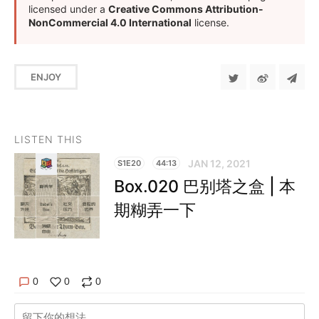
licensed under a
Creative Commons Attribution-
NonCommercial 4.0 International
license.
ENJOY
LISTEN THIS
JAN 12, 2021
S1E20
44:13
Box.020 巴别塔之盒 | 本
期糊弄一下