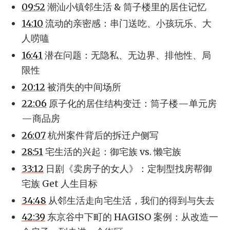
09:52
潮汕小镇邻生活 & 筒子楼里的居住记忆
14:10
流动的亲密感：串门送吃、小孩玩乐、大
人唠嗑
16:41
潜在问题：无隐私、无边界、排他性、局
限性
20:12
被消失的中间场所
22:06
原子化的居住结构变迁：筒子楼—单元房
—商品房
26:07
杭州案件背后的拆迁户侧写
28:51
宅生活的兴起：御宅族 vs. 懒宅族
33:12
日剧《卖房子的女人》：定制型找房帮御
宅族 Get 人生目标
34:48
从邻生活走向宅生活，我们的得到与失去
42:39
东京谷中下町的 HAGISO 案例：从改造一