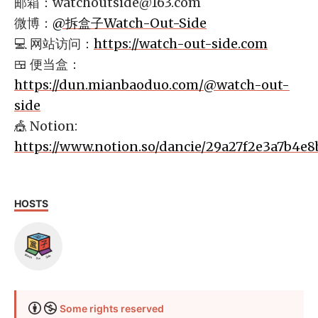
邮箱：
watchoutside@163.com
微博：
@拆盒子Watch-Out-Side
💻 网站访问：
https://watch-out-side.com
🍱 便当盒：
https://dun.mianbaoduo.com/@watch-out-
side
🎪 Notion:
https://www.notion.so/dancie/29a27f2e3a7b4e
HOSTS
Some rights reserved