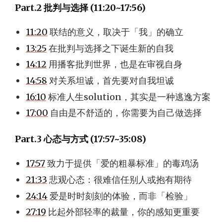
Part.2 批判与选择 (11:20~17:56)
11:20
联结的意义，取决于「我」的确立
13:25
在批判与选择之下诞生新的自我
14:12
用播客批判世界，也是在审视自身
14:58
对关系坦诚，首先要对自我坦诚
16:10
标准人生solution，其实是一种逃逸方案
17:00
自由是不舒适的，你需要为自己做选择
Part.3 心态与方式 (17:57~35:08)
17:57
致力于提供「爱的粗暴标准」的毒鸡汤
21:33
悲观心态：很难信任别人或抱有期待
24:14
爱是时时刻刻的体验，而非「检验」
27:19
比起外部轻率的裁量，你的感知更重要