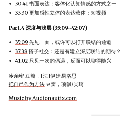
30:41
书面表达：客体化认知情感的方式之一
33:30
更加感性立体的表达载体：短视频
Part.4 深度与浅层 (35:09~42:07)
35:09
先见一面，或许可以打开联结的通道
37:38
搭子社交：还是有建立深层联结的期待？
41:02
只见一次的偶遇，反而可以聊得随兴
冷亲密
豆瓣，[法]伊娃·易洛思
把自己作为方法
豆瓣，项飙/吴琦
Music by Audionautix.com