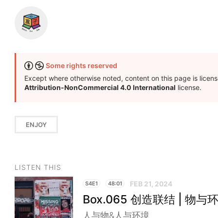
Some rights reserved
Except where otherwise noted, content on this page is licen
Attribution-NonCommercial 4.0 International
license.
ENJOY
LISTEN THIS
FEB 21, 2024
S4E1
48:01
Box.065 创造联结 | 物
人与物&人与环境