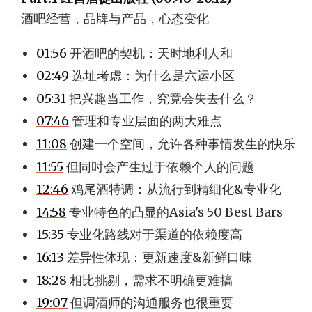
酒吧经营，品牌与产品，心态变化
01:56
开酒吧的契机：天时地利人和
02:49
选址考虑：为什么是六运小区
05:31
把兴趣当工作，究竟会失去什么？
07:46
管理和专业层面的两大难点
11:08
创建一个空间，允许各种事情发生的快乐
11:55
但同时会产生过于依赖个人的问题
12:46
鸡尾酒特调：从流行到精细化&专业化
14:58
专业特色的凸显的Asia's 50 Best Bars
15:35
专业化路线对于渠道的依赖度高
16:13
差异性体现：更新速度&新鲜口味
18:28
相比挑剔，需求不明确更难搞
19:07
但调酒师的沟通服务也很重要