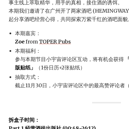
事主线上萃取精华，用手的真相，接住酒的诱饵。
本期我们邀请了在广州开了两家酒吧 (HEMINGWAY &
起分享酒吧经营心得，共同探索万紫千红的酒吧面貌
本期嘉宾：
Zoe
from
TOPER Pubs
本期福利：
参与本期节目小宇宙评论区互动，将有机会获得
版贴纸」
（1份日历+2张贴纸）
抽取方式：
截止11月30日，小宇宙评论区中的最高赞评论者
拆盒子时间：
Part.1 经营酒徒出版社 (00:48~26:12)