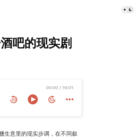
| 开酒吧的现实剧
00:00
59:05
的现实剧本
醺生意里的现实步调，在不同叙