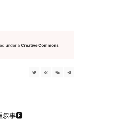
sed under a
Creative Commons
多重叙事🅴