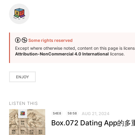
Some rights reserved
Except where otherwise noted, content on this page is licen
Attribution-NonCommercial 4.0 International
license.
ENJOY
LISTEN THIS
AUG 21, 2024
S4E8
58:58
Box.072 Dating App的