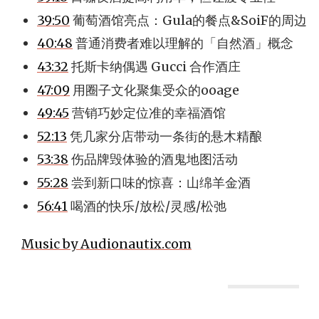
39:50
葡萄酒馆亮点：Gula的餐点&SoiF的周边
40:48
普通消费者难以理解的「自然酒」概念
43:32
托斯卡纳偶遇 Gucci 合作酒庄
47:09
用圈子文化聚集受众的ooage
49:45
营销巧妙定位准的幸福酒馆
52:13
凭几家分店带动一条街的悬木精酿
53:38
伤品牌毁体验的酒鬼地图活动
55:28
尝到新口味的惊喜：山绵羊金酒
56:41
喝酒的快乐/放松/灵感/松弛
Music by Audionautix.com