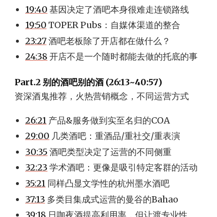
19:40
基因决定了酒吧本身很难走连锁路线
19:50
TOPER Pubs：自媒体渠道的整合
23:27
酒吧老板除了开店都在做什么？
24:38
开店不是一个随时都能去做的托底的事
Part.2 别的酒吧别的酒 (26:13~40:57)
资深酒鬼推荐，火热营销概念，不同运营方式
26:21
产品&服务做到实至名归的COA
29:00
几类酒吧：重酒品/重社交/重表演
30:35
酒吧类型决定了运营的不同侧重
32:23
学术酒吧：更像是吸引特定客群的活动
35:21
同样凸显文学性的杭州墨水酒吧
37:13
多类目集成式运营的曼谷的Bahao
39:18
日咖夜酒提高利用率，但让渡专业性