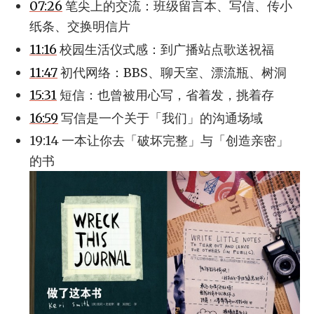
07:26
笔尖上的交流：班级留言本、写信、传小
纸条、交换明信片
11:16
校园生活仪式感：到广播站点歌送祝福
11:47
初代网络：BBS、聊天室、漂流瓶、树洞
15:31
短信：也曾被用心写，省着发，挑着存
16:59
写信是一个关于「我们」的沟通场域
19:14 一本让你去「破坏完整」与「创造亲密」
的书