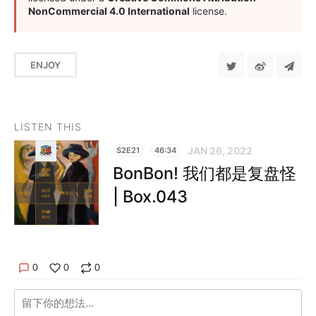
NonCommercial 4.0 International
license.
ENJOY
LISTEN THIS
JAN 26, 2022
S2E21
46:34
BonBon! 我们都是复盘怪
| Box.043