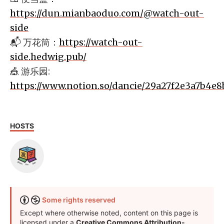
https://dun.mianbaoduo.com/@watch-out-
side
📬 万花筒：
https://watch-out-
side.hedwig.pub/
🎪 游乐园:
https://www.notion.so/dancie/29a27f2e3a7b4e
HOSTS
Some rights reserved
Except where otherwise noted, content on this page is
licensed under a
Creative Commons Attribution-