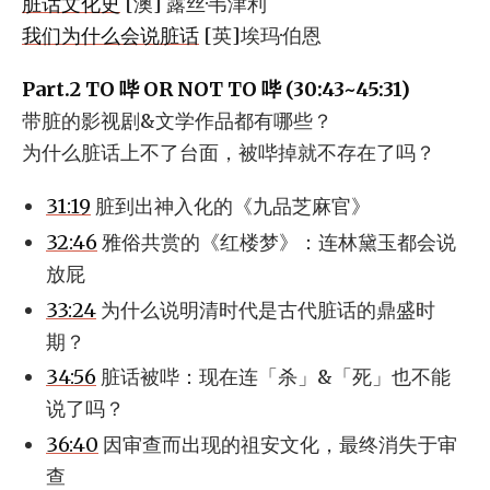
脏话文化史
[澳] 露丝·韦津利
我们为什么会说脏话
[英]埃玛·伯恩
Part.2 TO 哔 OR NOT TO 哔 (30:43~45:31)
带脏的影视剧&文学作品都有哪些？
为什么脏话上不了台面，被哔掉就不存在了吗？
31:19
脏到出神入化的《九品芝麻官》
32:46
雅俗共赏的《红楼梦》：连林黛玉都会说
放屁
33:24
为什么说明清时代是古代脏话的鼎盛时
期？
34:56
脏话被哔：现在连「杀」&「死」也不能
说了吗？
36:40
因审查而出现的祖安文化，最终消失于审
查