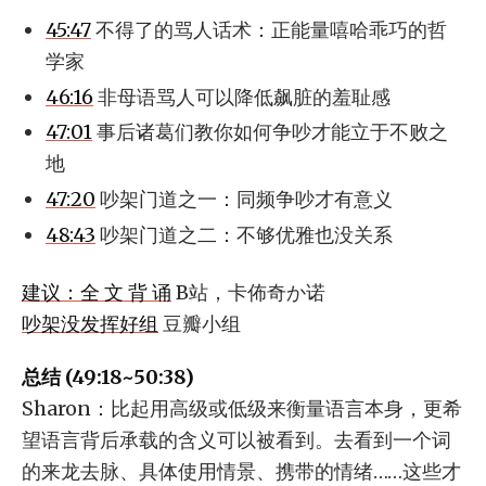
45:47
不得了的骂人话术：正能量嘻哈乖巧的哲
学家
46:16
非母语骂人可以降低飙脏的羞耻感
47:01
事后诸葛们教你如何争吵才能立于不败之
地
47:20
吵架门道之一：同频争吵才有意义
48:43
吵架门道之二：不够优雅也没关系
建议：全 文 背 诵
B站，卡佈奇か诺
吵架没发挥好组
豆瓣小组
总结 (49:18~50:38)
Sharon：比起用高级或低级来衡量语言本身，更希
望语言背后承载的含义可以被看到。去看到一个词
的来龙去脉、具体使用情景、携带的情绪……这些才