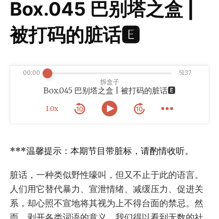
Box.045 巴别塔之盒 |
被打码的脏话🅴
00:00
51:37
拆盒子
Box.045 巴别塔之盒 | 被打码的脏话🅴
1.0x
***温馨提示：本期节目带脏标，请酌情收听。
脏话，一种类似野性嚎叫，但又不止于此的语言。
人们用它替代暴力、宣泄情绪、减缓压力、促进关
系，却心照不宣地将其视为上不得台面的禁忌。然
而，剥开各类词语的意义，我们得以看到无数的社