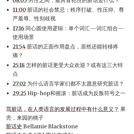
08:05
男性之间，最具冒犯性的脏话是什么？
11:00
脏话的社会禁忌：秩序打破、性压抑、尊
严羞辱、性别歧视
17:16
同心圆使用逻辑：单个词汇—词汇组合—
使用场景
21:54
脏话的正面作用盘点，居然还能转移疼
痛？
25:18
怎样的脏话更受大众欢迎？或有这三大特
点
27:02
为什么语言学家们都不太愿意研究脏话？
29:25
Hip-hop和摇滚：脏话成为反叛符号之一
骂脏话，在人类语言的发展过程中有什么意义？
果
壳，来园的桃子
脏话史
Bellamie Blackstone