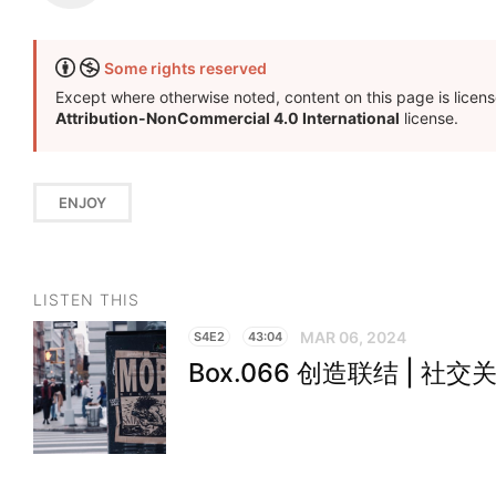
Some rights reserved
Except where otherwise noted, content on this page is licen
Attribution-NonCommercial 4.0 International
license.
ENJOY
LISTEN THIS
MAR 06, 2024
S4E2
43:04
Box.066 创造联结 | 社