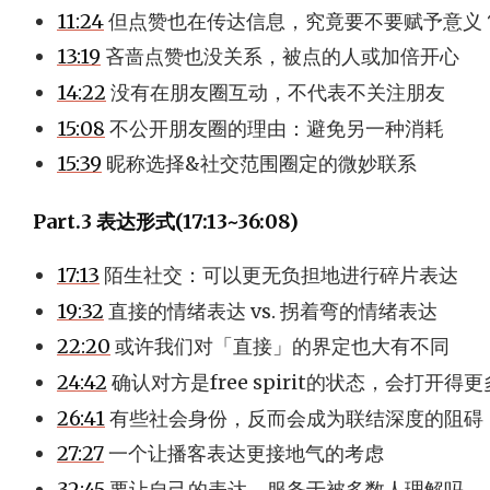
11:24
但点赞也在传达信息，究竟要不要赋予意义
13:19
吝啬点赞也没关系，被点的人或加倍开心
14:22
没有在朋友圈互动，不代表不关注朋友
15:08
不公开朋友圈的理由：避免另一种消耗
15:39
昵称选择&社交范围圈定的微妙联系
Part.3 表达形式(17:13~36:08)
17:13
陌生社交：可以更无负担地进行碎片表达
19:32
直接的情绪表达 vs. 拐着弯的情绪表达
22:20
或许我们对「直接」的界定也大有不同
24:42
确认对方是free spirit的状态，会打开得更
26:41
有些社会身份，反而会成为联结深度的阻碍
27:27
一个让播客表达更接地气的考虑
32:45
要让自己的表达，服务于被多数人理解吗