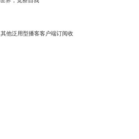
索世界，觉察自我
/ 汽水儿及其他泛用型播客客户端订阅收