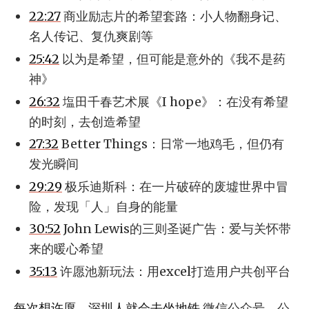
22:27
商业励志片的希望套路：小人物翻身记、
名人传记、复仇爽剧等
25:42
以为是希望，但可能是意外的《我不是药
神》
26:32
塩田千春艺术展《I hope》：在没有希望
的时刻，去创造希望
27:32
Better Things：日常一地鸡毛，但仍有
发光瞬间
29:29
极乐迪斯科：在一片破碎的废墟世界中冒
险，发现「人」自身的能量
30:52
John Lewis的三则圣诞广告：爱与关怀带
来的暖心希望
35:13
许愿池新玩法：用excel打造用户共创平台
每次想许愿，深圳人就会去坐地铁
微信公众号，公