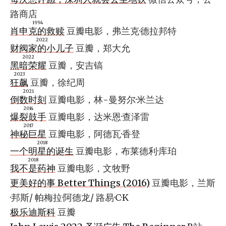
路商店
1994
肖申克的救赎
豆瓣电影，弗兰克·德拉邦特
2022
财阀家的小儿子
豆瓣，郑大允
2022
黑暗荣耀
豆瓣，安吉镐
2023
狂飙
豆瓣，徐纪周
2021
倒数时刻
豆瓣电影，林-曼努尔·米兰达
2014
爆裂鼓手
豆瓣电影，达米恩·查泽雷
2017
神秘巨星
豆瓣电影，阿德瓦·香登
2018
一个明星的诞生
豆瓣电影，布莱德利·库珀
2018
我不是药神
豆瓣电影，文牧野
更美好的事 Better Things (2016)
豆瓣电影，兰斯
·邦斯/ 帕梅拉·阿德龙/ 路易·C·K
极乐迪斯科
豆瓣