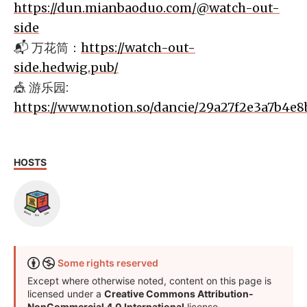
https://dun.mianbaoduo.com/@watch-out-
side
📬 万花筒：
https://watch-out-
side.hedwig.pub/
🎪 游乐园:
https://www.notion.so/dancie/29a27f2e3a7b4e
HOSTS
Some rights reserved
Except where otherwise noted, content on this page is
licensed under a
Creative Commons Attribution-
NonCommercial 4.0 International
license.