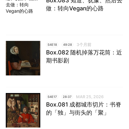
Box.083 知道、犹豫、然后去
做：转向Vegan的心路
3个月前
S4E18
49:28
Box.082 随机掉落万花筒：近
期书影剧
MAR 25, 2026
S4E17
28:37
Box.081 成都城市切片：书脊
的「独」与街头的「聚」