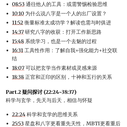
08:53
通往他人的工具：或需警惕检验思维
10:10
为什么说八字是一个人的出厂设置？
11:52
衡量标准太成功学？解读也需与时俱进
14:37
研究八字的收获：打开工作新思路
15:48
系统学习，也是一个去魅的过程
16:31
工具性作用：了解自我+强化能力+社交联
结
18:07
可以把玄学当作素材或灵感来源
18:38
正官和正印的区别，十神和五行的关系
Part.2 疑问探讨 (22:24~38:37)
科学与玄学，先天与后天，相信与怀疑
22:24
科学和玄学的思维关系
25:53
星盘和八字更看重先天性，MBTI更看重后