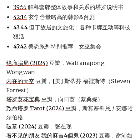
39:55
解释套牌整体故事和关系的塔罗说明书
42:14
玄学含量略高的韩影&台剧
43:44
但丁故居的文旅化：各种卡牌互动等科技
狠活
45:42
美恐系列特别推荐：女巫集会
绝庙骗局 (2024)
豆瓣，Wattanapong
Wongwan
内在的天空
豆瓣，[美] 斯蒂芬‧福裡斯特（Steven
Forrest）
塔罗葵花宝典
豆瓣，向日葵（蔡桑妮）
致命塔罗 Tarot (2024)
豆瓣，斯宾塞·科恩 / 安娜·哈
尔伯格
破墓 (2024)
豆瓣，张在现
看不见的朋友 我的麻吉4個鬼 (2023)
豆瓣，谢沛如