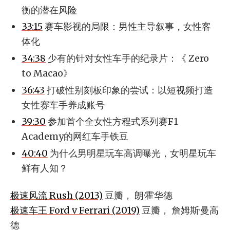
衡的潜在风险
33:15
赛车影视的局限：男性主导叙事，女性客
体化
34:38
少有的针对女性车手的纪录片：《 Zero
to Macao》
36:43
打破性别刻板印象的尝试：以短视频打造
女性赛车手养成账号
39:30
参加首个全女性方程式系列赛F1
Academy的网红车手铁豆
40:40
为什么男明星玩车高调曝光，女明星玩车
鲜有人知？
极速风流 Rush (2013)
豆瓣， 朗·霍华德
极速车王 Ford v Ferrari (2019)
豆瓣， 詹姆斯·曼高
德