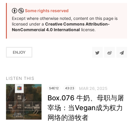
Some rights reserved
Except where otherwise noted, content on this page is
licensed under a
Creative Commons Attribution-
NonCommercial 4.0 International
license.
ENJOY
LISTEN THIS
MAR 26, 2025
S4E12
43:23
Box.076 牛奶、母职与屠
宰场：当Vegan成为权力
网络的游牧者