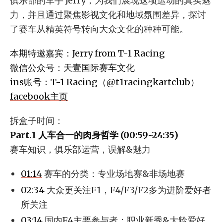
俱乐部的车手 Jerry，为我们展现这项运动的真实魅
力，并且通过聚焦影视文化和地域氛围差异，探讨
了赛车从精英符号转向大众文化的种种可能。
本期特邀嘉宾：Jerry from T-1 Racing
微信公众号：天壹国际赛车文化
ins账号：T-1 Racing（@t1racingkartclub）
facebook主页
拆盒子时间：
Part.1 人车合一的肉身哲学 (00:59~24:35)
赛车知识，俱乐部运营，误解&魅力
01:14
赛车的分类：专业场地赛&非场地赛
02:34
大众更关注F1，F4/F3/F2多为进阶爱好者
所关注
03:14
国内F4主要参与者：职业新秀&大龄爱好