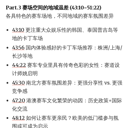
Part.3 赛场空间的地域温差 (43:10~51:22)
各具特色的赛车场地，不同地域的赛车氛围差异
43:10
更注重大众娱乐性的韩国、泰国普吉岛等
地的卡丁车场
43:56
国内体验感好的卡丁车场推荐：株洲/上海/
长沙等地
44:22
赛车专业里具有传奇色彩的女性：赛道设
计师姚启明
45:30
南北方赛车氛围差异：更强分享性 vs. 更强
竞争感
47:20
港澳赛车文化繁荣的动因：历史政策+国际
化交流
48:12
如何让赛车更亲民？欧美的低门槛参与氛
围或可成为启示