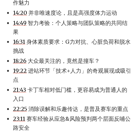
作魅力
14:20
并非唯速度论，且是高强度体力运动
14:49
智力考验：个人策略与团队策略的共同结
果
16:31
身体素质要求：G力对抗、心脏负荷和脱水
挑战
18:26
大众最关注的，竟然是撞车？
19:22
进站环节「技术+人力」的奇观展现成吸引
点
21:43
卡丁车相对低门槛，更容易成为普通人的
入口
22:25
消除误解和乐趣传达，是普及赛车的重点
23:11
赛车经验从应急&风险预判两个层面反哺公
路安全