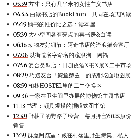
03:39
方寸：只有几平米的女性主义书店
04:44
白读书店的Bookthon：共同在场式阅读
05:19
购书的性价比之选：读本屋
05:39
大小空间各有亮点的再书房&白读
06:18
动物友好细节：阿奇书店的流浪猫会客厅
07:08
以街道名字命名的流浪狗：阿福
07:56
复合类型店：日咖夜酒X书X展X二手市场
08:29
巧遇友台「鲸鱼赫兹」的成都吃面地图展
08:59
柏林HOSTEL里的二手交换区
09:36
一家在卫生间里办展的博物馆主题书店
11:13
书理：颇具规模的捐赠式图书馆
12:49
野柚子的野路子经营：每月押宝60本原价
销售
13:39
群魔阅览室：藏在村落里野生诗集、私人