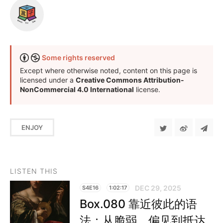
Some rights reserved
Except where otherwise noted, content on this page is
licensed under a
Creative Commons Attribution-
NonCommercial 4.0 International
license.
ENJOY
LISTEN THIS
DEC 29, 2025
S4E16
1:02:17
Box.080 靠近彼此的语
法：从脆弱、偏见到抵达