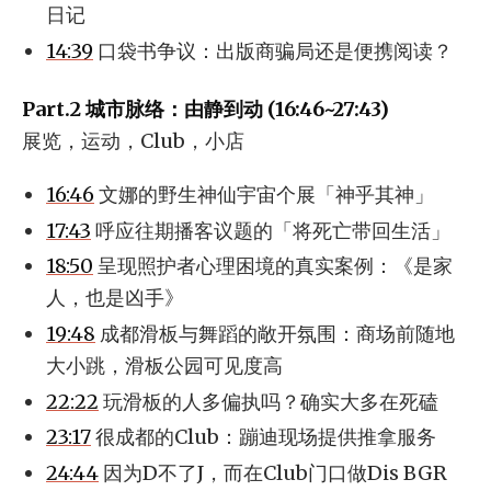
日记
14:39
口袋书争议：出版商骗局还是便携阅读？
Part.2 城市脉络：由静到动 (16:46~27:43)
展览，运动，Club，小店
16:46
文娜的野生神仙宇宙个展「神乎其神」
17:43
呼应往期播客议题的「将死亡带回生活」
18:50
呈现照护者心理困境的真实案例：《是家
人，也是凶手》
19:48
成都滑板与舞蹈的敞开氛围：商场前随地
大小跳，滑板公园可见度高
22:22
玩滑板的人多偏执吗？确实大多在死磕
23:17
很成都的Club：蹦迪现场提供推拿服务
24:44
因为D不了J，而在Club门口做Dis BGR