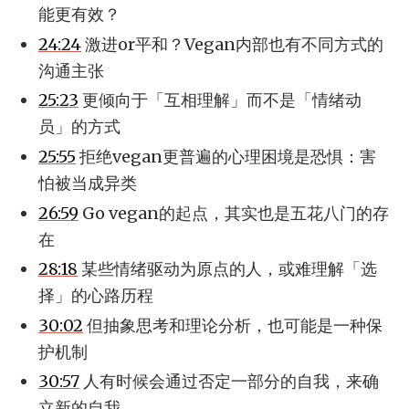
能更有效？
24:24
激进or平和？Vegan内部也有不同方式的
沟通主张
25:23
更倾向于「互相理解」而不是「情绪动
员」的方式
25:55
拒绝vegan更普遍的心理困境是恐惧：害
怕被当成异类
26:59
Go vegan的起点，其实也是五花八门的存
在
28:18
某些情绪驱动为原点的人，或难理解「选
择」的心路历程
30:02
但抽象思考和理论分析，也可能是一种保
护机制
30:57
人有时候会通过否定一部分的自我，来确
立新的自我