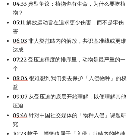
04:33
典型争议：植物也有生命，为什么要吃植
物？
05:11
解放运动旨在追求更少伤害，而不是零伤
害
06:03
非人类范畴内的解放，共识基准线或更难
达成
07:22
受压迫程度的排序里，动物是最严重的一
个
08:04
很难想到我们要去保护「入侵物种」的权
益
09:07
从受压迫的底层开始理解，以便理解其他
压迫
09:46
针对中国社交媒体的「物种入侵」课题研
究
10:23
蚊子、蟑螂也属于「入侵」范畴内的物种