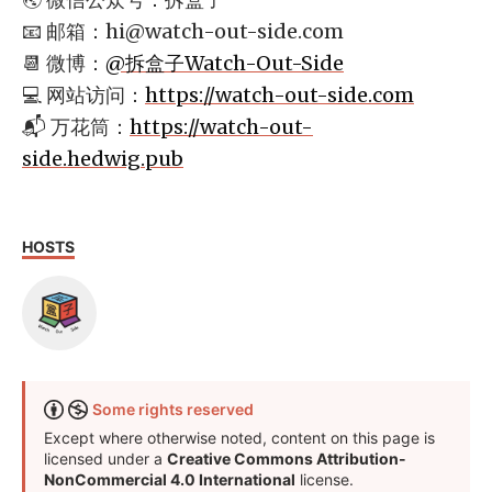
📧 邮箱：
hi@watch-out-side.com
📆 微博：
@拆盒子Watch-Out-Side
💻 网站访问：
https://watch-out-side.com
📬 万花筒：
https://watch-out-
side.hedwig.pub
HOSTS
Some rights reserved
Except where otherwise noted, content on this page is
licensed under a
Creative Commons Attribution-
NonCommercial 4.0 International
license.