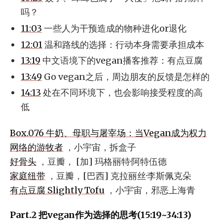
吗？
11:03
一些人为干预造成的物种进化or退化
12:01
温和路线的选择：行动本身需要承担成本
13:19
中文语境下的vegan播客推荐：有点豆腐
13:49
Go vegan之后，周边朋友的反馈是怎样的
14:13
处在不同环境下，也会影响接受程度的高
低
Box.076 牛奶、母职与屠宰场：当Vegan成为权力
网络的游牧者
，小宇宙，拆盒子
好骨头
，豆瓣， [加] 玛格丽特·阿特伍德
家庭纽带
，豆瓣，[巴西] 克拉丽丝·李斯佩克朵
有点豆腐 Slightly Tofu
，小宇宙，邪恶上海青
Part.2 把vegan作为选择的思考(15:19~34:13)