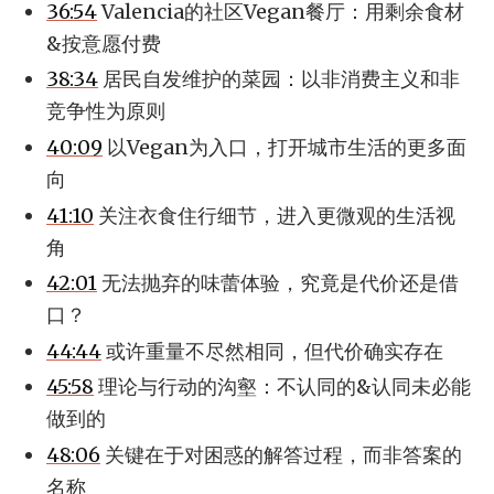
36:54
Valencia的社区Vegan餐厅：用剩余食材
&按意愿付费
38:34
居民自发维护的菜园：以非消费主义和非
竞争性为原则
40:09
以Vegan为入口，打开城市生活的更多面
向
41:10
关注衣食住行细节，进入更微观的生活视
角
42:01
无法抛弃的味蕾体验，究竟是代价还是借
口？
44:44
或许重量不尽然相同，但代价确实存在
45:58
理论与行动的沟壑：不认同的&认同未必能
做到的
48:06
关键在于对困惑的解答过程，而非答案的
名称