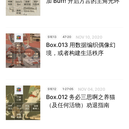
加 Buff! 开启方言的主角光环
NOV 10, 2020
S1E13
47:20
Box.013 用数据编织偶像幻
境，或者构建生活秩序
NOV 04, 2020
S1E12
1:27:05
Box.012 务必三思啊之养猫
（及任何活物）劝退指南