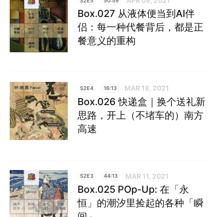
APR 09, 2021
S2E5
50:59
Box.027 从液体便当到AI伴
侣：每一种代餐背后，都是正
餐意义的重构
MAR 18, 2021
S2E4
16:13
Box.026 快递盒｜换个送礼新
思路，开上（不堵车的）南方
高速
MAR 11, 2021
S2E3
44:13
Box.025 POp-Up: 在「永
恒」的潮汐里捡起的各种「瞬
间」