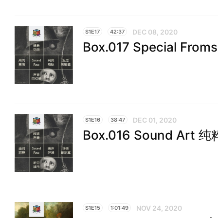
DEC 08, 2020
S1E17
42:37
Box.017 Special F
DEC 01, 2020
S1E16
38:47
Box.016 Sound Ar
NOV 24, 2020
S1E15
1:01:49